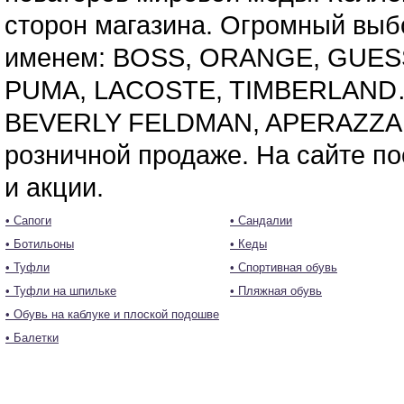
сторон магазина. Огромный выб
именем: BOSS, ORANGE, GUESS
PUMA, LACOSTE, TIMBERLAND…
BEVERLY FELDMAN, APERAZZA, к
розничной продаже. На сайте п
и акции.
• Сапоги
• Сандалии
• Ботильоны
• Кеды
• Туфли
• Спортивная обувь
• Туфли на шпильке
• Пляжная обувь
• Обувь на каблуке и плоской подошве
• Балетки